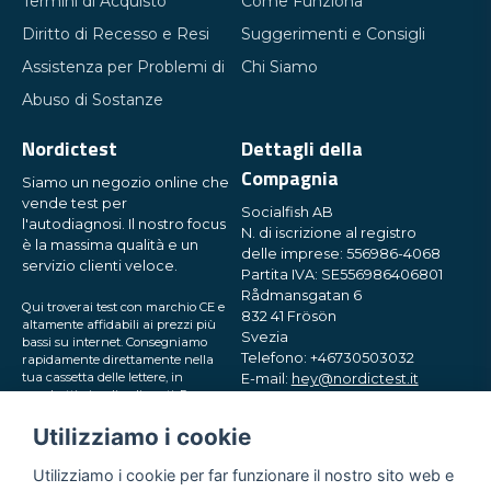
Termini di Acquisto
Come Funziona
Diritto di Recesso e Resi
Suggerimenti e Consigli
Assistenza per Problemi di
Chi Siamo
Abuso di Sostanze
Nordictest
Dettagli della
Compagnia
Siamo un negozio online che
vende test per
Socialfish AB
l'autodiagnosi. Il nostro focus
N. di iscrizione al registro
è la massima qualità e un
delle imprese: 556986-4068
servizio clienti veloce.
Partita IVA: SE556986406801
Rådmansgatan 6
Qui troverai test con marchio CE e
832 41 Frösön
altamente affidabili ai prezzi più
Svezia
bassi su internet. Consegniamo
Telefono: +46730503032
rapidamente direttamente nella
tua cassetta delle lettere, in
E-mail:
hey@nordictest.it
pacchetti piccoli e discreti. Prova
con noi!
Orari di apertura:
Utilizziamo i cookie
Lun-Ven 10:00 - 17:00 (CET)
Utilizziamo i cookie per far funzionare il nostro sito web e