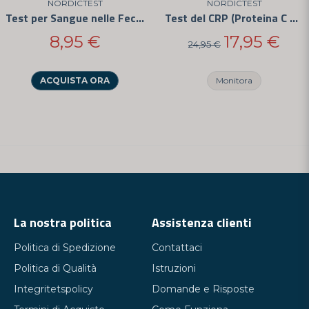
NORDICTEST
NORDICTEST
Test per Sangue nelle Feci (FOB)
Test del CRP (Proteina C Reattiva) - Per Uso Domestico
8,95 €
17,95 €
24,95 €
ACQUISTA ORA
Monitora
La nostra politica
Assistenza clienti
Politica di Spedizione
Contattaci
Politica di Qualità
Istruzioni
Integritetspolicy
Domande e Risposte