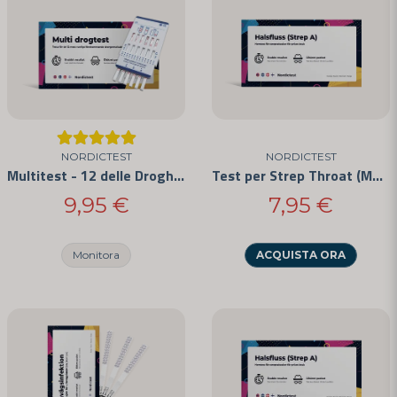
email
Indirizzo e-mail
Sì, puoi pubblicare la mia domanda
NORDICTEST
NORDICTEST
Multitest - 12 delle Droghe più Comunemente Abusate
Test per Strep Throat (Mal di Gola da Streptococco)
9,95 €
7,95 €
Monitora
ACQUISTA ORA
Invia domanda