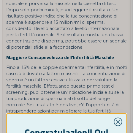
speciale e poi versa la miscela nella cassetta di test.
Dopo solo pochi minuti, puoi leggere il risultato. Un
risultato positivo indica che la tua concentrazione di
sperma è superiore a 15 milioni/ml di sperma,
considerato il livello accettato a livello internazionale
per la fertilità normale. Se il risultato mostra una bassa
concentrazione di sperma, potrebbe essere un segnale
di potenziali sfide alla fecondazione.
Maggiore Consapevolezza dell'Infertilità Maschile
Fino al 15% delle coppie sperimenta infertilità, e in molti
casi ciò è dovuto a fattori maschili. La concentrazione di
sperma è un fattore chiave utilizzato per valutare la
fertilità maschile. Effettuando questo primo test di
screening, puoi ottenere un'indicazione iniziale su se la
tua produzione di sperma è al di sotto del range
normale. Se il risultato è positivo, c'è l'opportunità di
intraprendere azioni per migliorare la tua fertilità.
Sicurezza e Qualità
Congratulazioni! Qui
Comprendiamo l'importanza di risultati accurati. Il