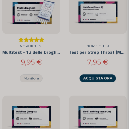
NORDICTEST
NORDICTEST
Multitest - 12 delle Droghe più Comunemente Abusate
Test per Strep Throat (Mal di Gola da Streptococco)
9,95 €
7,95 €
Monitora
ACQUISTA ORA