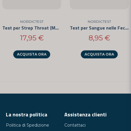
NORDICTEST
NORDICTEST
Test per Strep Throat (Mal di Gola da Streptococco) 3 Confezioni
Test per Sangue nelle Feci (FOB)
17,95 €
8,95 €
ACQUISTA ORA
ACQUISTA ORA
La nostra politica
Assistenza clienti
Politica di Spedizione
Contattaci