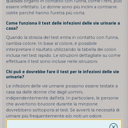
qualsiasi organo in contatto con l'urina, come i reni, può
essere infettato. Le donne sono più inclini a contrarre
cistite perché hanno l'uretra più corta.
Come funziona il test delle infezioni delle vie urinarie a
casa?
Quando la striscia del test entra in contatto con l'urina,
cambia colore. In base al colore, è possibile
interpretare il risultato utilizzando la tabella dei colori
inclusa nel test rapido. Le istruzioni dettagliate su come
effettuare il test sono incluse nelle istruzioni.
Chi può e dovrebbe fare il test per le infezioni delle vie
urinarie?
Le infezioni delle vie urinarie possono essere testate a
casa sia dalle donne che dagli uomini,
indipendentemente dall'età. In particolare, le persone
che avvertono bruciore durante la minzione
dovrebbero sottoporsi al test. Se avverti la necessità di
urinare più frequentemente e/o noti un odore
sgradevole delle urine, è anche consigliabile effettuare il
test per le infezioni delle vie urinarie. Se sei incinta e il