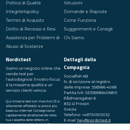
Politica di Qualità
Istruzioni
Integritetspolicy
Domande e Risposte
Termini di Acquisto
Come Funziona
Diritto di Recesso e Resi
Suggerimenti e Consigli
Assistenza per Problemi di
Chi Siamo
Abuso di Sostanze
Nordictest
Dettagli della
Compagnia
Siamo un negozio online che
vende test per
Socialfish AB
l'autodiagnosi. Il nostro focus
N. di iscrizione al registro
è la massima qualità e un
delle imprese: 556986-4068
servizio clienti veloce.
Partita IVA: SE556986406801
Rådmansgatan 6
Qui troverai test con marchio CE e
832 41 Frösön
altamente affidabili ai prezzi più
Svezia
bassi su internet. Consegniamo
Telefono: +46730503032
rapidamente direttamente nella
tua cassetta delle lettere, in
E-mail:
hey@nordictest.it
pacchetti piccoli e discreti. Prova
con noi!