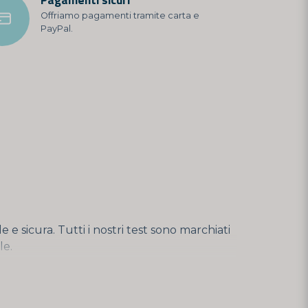
Offriamo pagamenti tramite carta e
PayPal.
e e sicura. Tutti i nostri test sono marchiati
le.
rivati in un ambiente domestico, senza la
uso professionale, è destinato ad essere