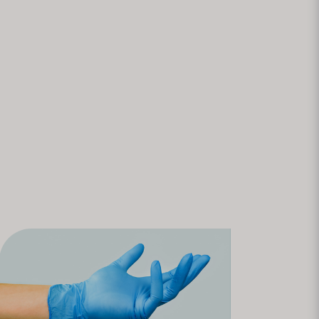
ormale, come il personale medico.
prodotto per ogni test.
ndirizzo hey@nordictest.se per ottenere un
zazione e una persona di contatto. Per ordini
he soddisfino le vostre esigenze e requisiti,
a casa.
guire le linee guida e le raccomandazioni