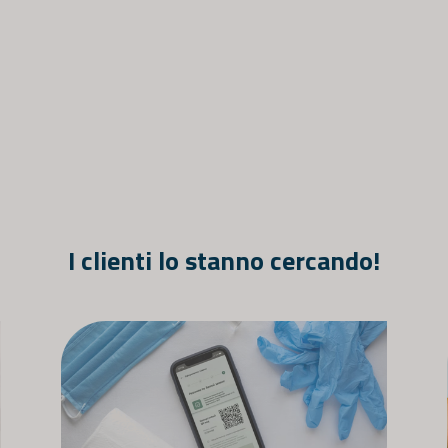
 da personale qualificato con formazione ed esperienza f
o di un test è chiaramente indicata nella descrizione del 
Aziende e organizzazioni
erano la fatturazione, vi preghiamo di contattarci all'i
preventivo.
ra organizzazione, il numero di registrazione dell'organiz
 vantaggiosi. Siamo dedicati a fornire test di alta qualità c
r uso professionale nel settore sanitario che per autotest 
I clienti lo stanno cercando!
almente consultare un medico. Raccomandiamo a tutti di se
vigenti, nonché la legge sulla protezione dalle infezioni.