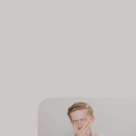
utilizzato nel settore sanitario
L'informazione sull'us
Per le organizzazioni o aziende che desid
Si prega di includere l'indirizzo della vost
più grandi, possiamo offrire prezzi scontati
sia pe
In caso di test positivo, dovresti natur