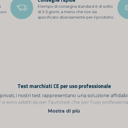
a
Il tempo di consegna standard è di solito
curo
di 3-5 giorni, a meno che non sia
specificato diversamente per il prodotto.
Test marchiati CE per uso professionale
privati, i nostri test rappresentano una soluzione affidabil
 e sono adatti sia per l'autotest che per l'uso professiona
Mostra di più
test, significa che è progettato per essere eseguito da p
a specifica. D'altra parte, se un test è approvato CE per 