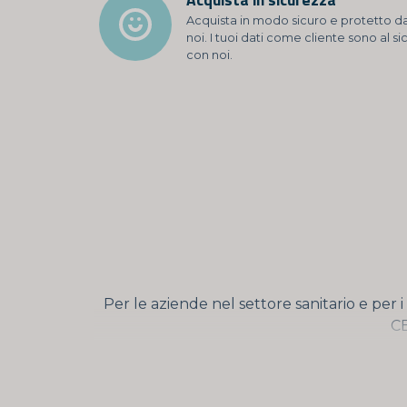
Acquista in modo sicuro e protetto d
noi. I tuoi dati come cliente sono al si
con noi.
Per le aziende nel settore sanitario e per i 
CE
Quando un test è approvato CE per l'auto
necessità di una formazione o esperienz