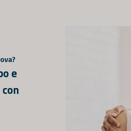
rova?
po e
e con