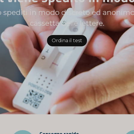
lettere.
vi i risultati entro 10 minuti con un tes
Ordina il test
Consegne rapide