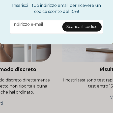
Inserisci il tuo indirizzo email per ricevere un
codice sconto del 10%!
email
Indirizzo e-mail
Scarica il codice
n modo discreto
Risul
modo discreto direttamente
I nostri test sono test rapid
chetto non riporta alcuna
test entro 1
 che hai ordinato.
V
ti