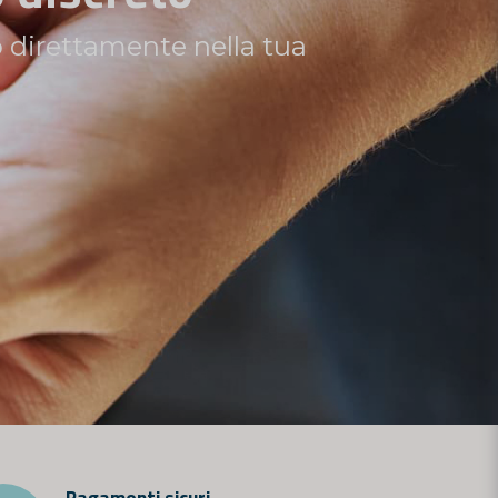
t casalingo di Nordictest.
Pagamenti sicuri