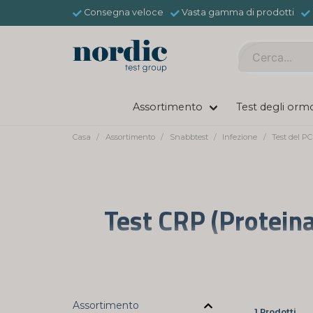
Consegna veloce
Vasta gamma di prodotti
Assortimento
Test degli orm
Casa
Assortimento
Snabbtest
Infezione
Test del P
Test CRP (Proteina
Il test CRP (Proteina C-Reattiva) è uno
rilevare infiammazioni o infezioni nel corpo
Assortimento
1 Prodotti