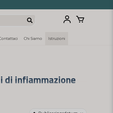
Contattaci
Chi Siamo
Istruzioni
li di infiammazione
teina C-reattiva nel sangue, che aiuta a
no di monitorare la tua salute e identificare