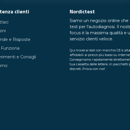
CRP qui
per ulteriori informazioni.
tenza clienti
Nordictest
Ordina il tuo test CRP oggi stesso
Siamo un negozio online che
taci
test per l'autodiagnosi. Il nost
arte importante della tua cura della salute. Proteggiti e 
ioni
focus è la massima qualità e 
tto per effettuare l'ordine e ottenere risultati rapidame
servizio clienti veloce.
de e Risposte
test di salute facili e accessibili per te.
Funziona
Qui troverai test con marchio CE e al
affidabili ai prezzi più bassi su interne
imenti e Consigli
Clicca qui per ordinare il tuo test CRP ora!
Consegniamo rapidamente direttamen
tua cassetta delle lettere, in pacchetti p
iamo
discreti. Prova con noi!