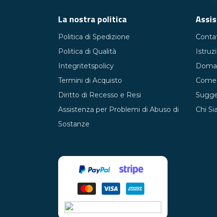
La nostra politica
Assis
Politica di Spedizione
Contat
Misurare i livelli di CRP può essere una p
Politica di Qualità
Istruz
test CRP oggi stesso. Clicca sul link qui so
Integritetspolicy
Doman
Termini di Acquisto
Come 
Diritto di Recesso e Resi
Sugger
Assistenza per Problemi di Abuso di
Chi S
Sostanze