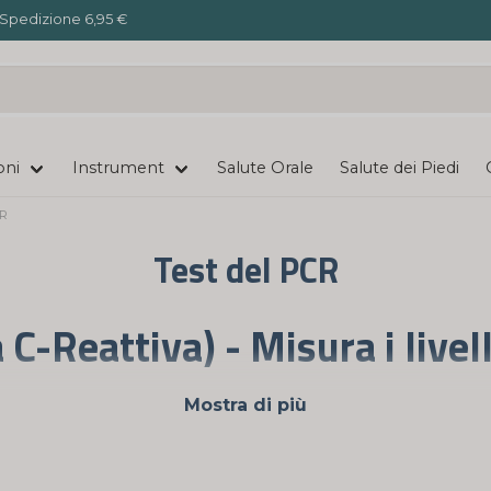
Spedizione 6,95 €
oni
Instrument
Salute Orale
Salute dei Piedi
CR
Test del PCR
 C-Reattiva) - Misura i livel
 strumento prezioso per misurare la concentrazione di pro
Mostra di più
. Nordictest offre test CRP di alta qualità che ti consento
potenziali problemi di salute in una fase precoce.