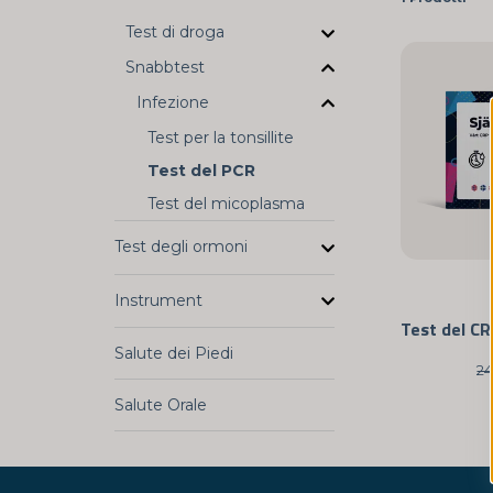
Test di droga
Mis
Snabbtest
Identificazione dell'infiammazione:
I
Infezione
Test per la tonsillite
Rilevamento precoce delle infezion
Monitoraggio delle condizioni croni
Test del PCR
intestinali, il monito
Test del micoplasma
Trattamento efficace:
Misurando il CRP, 
Test degli ormoni
Instrument
Vuoi saperne di più sul CRP e come influ
articolo fornisce informazioni
Salute dei Piedi
24
Salute Orale
I nostri test CRP possono essere facilment
laboratorio CRP in cui il tuo campione ver
può essere particolarmente utile se hai 