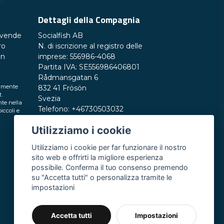
Dettagli della Compagnia
 vende
Socialfish AB
ro
N. di iscrizione al registro delle
preveni problemi di salute ordinando il tuo
un
imprese: 556986-4068
nte. Nordictest si impegna sempre a rendere i
Partita IVA: SE556986406801
Rådmansgatan 6
tamente
832 41 Frösön
t.
Svezia
te nella
Telefono: +46730503032
iccoli e
E-mail:
hey@nordictest.it
Utilizziamo i cookie
Orari di apertura:
Utilizziamo i cookie per far funzionare il nostro
Lun-Ven 10:00 - 17:00 (CET)
sito web e offrirti la migliore esperienza
possibile. Conferma il tuo consenso premendo
su "Accetta tutti" o personalizza tramite le
impostazioni
Accetta tutti
Impostazioni