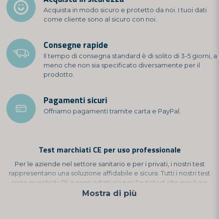
Acquista in modo sicuro e protetto da noi. I tuoi dati
come cliente sono al sicuro con noi.
Consegne rapide
Il tempo di consegna standard è di solito di 3-5 giorni, a
meno che non sia specificato diversamente per il
prodotto.
Pagamenti sicuri
Offriamo pagamenti tramite carta e PayPal.
Test marchiati CE per uso professionale
Per le aziende nel settore sanitario e per i privati, i nostri test
rappresentano una soluzione affidabile e sicura. Tutti i nostri test
sono marchiati CE e sono adatti sia per l'autotest che per l'uso
professionale.
Mostra di più
Quando un test è approvato CE per l'autotest, significa che è