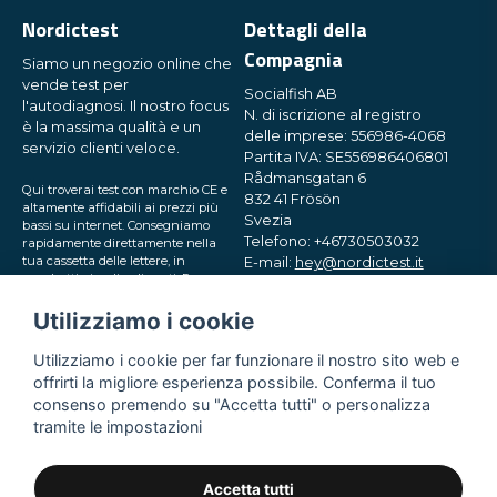
Nordictest
Dettagli della
Compagnia
Siamo un negozio online che
vende test per
Socialfish AB
l'autodiagnosi. Il nostro focus
N. di iscrizione al registro
è la massima qualità e un
delle imprese: 556986-4068
servizio clienti veloce.
Partita IVA: SE556986406801
Rådmansgatan 6
Qui troverai test con marchio CE e
832 41 Frösön
altamente affidabili ai prezzi più
Svezia
bassi su internet. Consegniamo
Telefono: +46730503032
rapidamente direttamente nella
tua cassetta delle lettere, in
E-mail:
hey@nordictest.it
pacchetti piccoli e discreti. Prova
con noi!
Orari di apertura:
Utilizziamo i cookie
Lun-Ven 10:00 - 17:00 (CET)
Utilizziamo i cookie per far funzionare il nostro sito web e
offrirti la migliore esperienza possibile. Conferma il tuo
consenso premendo su "Accetta tutti" o personalizza
tramite le impostazioni
Accetta tutti