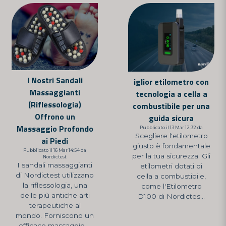
I Nostri Sandali
iglior etilometro con
Massaggianti
tecnologia a cella a
(Riflessologia)
combustibile per una
Offrono un
guida sicura
Massaggio Profondo
Pubblicato il 13 Mar 12:32 da
Scegliere l'etilometro
ai Piedi
giusto è fondamentale
Pubblicato il 16 Mar 14:54 da
per la tua sicurezza. Gli
Nordictest
I sandali massaggianti
etilometri dotati di
di Nordictest utilizzano
cella a combustibile,
la riflessologia, una
come l'Etilometro
delle più antiche arti
D100 di Nordictes...
terapeutiche al
mondo. Forniscono un
efficace massaggio ...