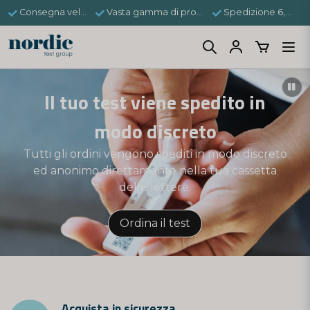
Consegna veloce
Vasta gamma di prodotti
Spedizione 6,95 €
Il tuo test viene spedito in
modo discreto
Tutti gli ordini vengono spediti in modo discreto
ed anonimo direttamente nella tua cassetta
delle lettere.
Ordina il test
Acquista in sicurezza