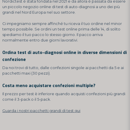
Nordictest è stata fondata nel 2021 e da allora è passata da essere
un piccolo negozio online di test di auto-diagnosi a uno dei più
grandi nel Nord Europa nel suo settore.
Ci impegniamo sempre affinché tu riceva il tuo ordine nel minor
tempo possibile. Se ordini un test online prima delle 14, di solito
spediamo il tuo pacco lo stesso giorno. Il pacco arriva
normalmente entro due giorni lavorativi.
Ordina test di auto-diagnosi online in diverse dimensioni di
confezione
Da noi trovi di tutto, dalle confezioni singole ai pacchetti da 5 e ai
pacchetti maxi (30 pezzi).
Costa meno acquistare confezioni multiple?
Il prezzo per test è inferiore quando acquisti confezioni più grandi
come il 3-pack o il 5-pack.
Guarda i nostri pacchetti grandi di test qui