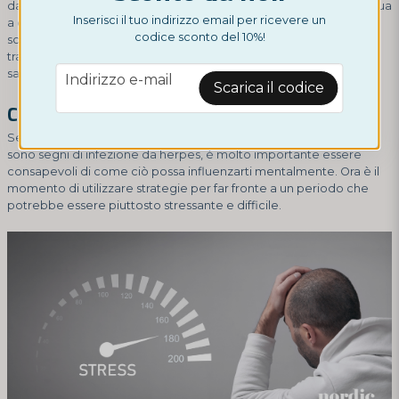
dalla disinformazione diffusa online. Lo stigma sociale che continua
Inserisci il tuo indirizzo email per ricevere un
a circondare l'herpes può portare a ulteriore isolamento e
codice sconto del 10%!
scoraggiare le persone dal cercare informazioni, supporto e
trattamento. Questo può portare a una compromissione della
email
salute mentale.
Indirizzo e-mail
Scarica il codice
Come gestire la pressione mentale?
Se hai fatto un test e hai scoperto che i sintomi che stai vivendo
sono segni di infezione da herpes, è molto importante essere
consapevoli di come ciò possa influenzarti mentalmente. Ora è il
momento di utilizzare strategie per far fronte a un periodo che
potrebbe essere piuttosto stressante e difficile.