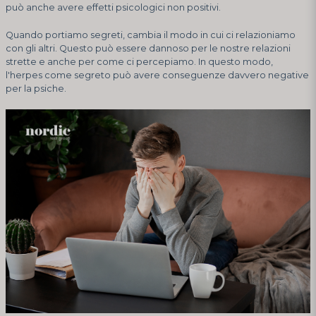
può anche avere effetti psicologici non positivi.
Quando portiamo segreti, cambia il modo in cui ci relazioniamo
con gli altri. Questo può essere dannoso per le nostre relazioni
strette e anche per come ci percepiamo. In questo modo,
l'herpes come segreto può avere conseguenze davvero negative
per la psiche.