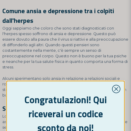
Comune ansia e depressione tra i colpiti
dall'herpes
Oggi sappiamo che coloro che sono stati diagnosticati con
l'herpes spesso soffrono di ansia e depressione. Questo può
essere dovuto alla paura che il virus si riattivi e alla preoccupazione
di diffonderlo agli altri. Quando questi pensieri sono
costantemente nella mente, c'è sempre un senso di
preoccupazione nel corpo. Questo non è buono per la tua psiche
e neanche per la tua salute fisica in quanto comporta una forma di
stress.
Alcuni sperimentano solo ansia in relazione a relazioni sociali e
romantiche. Questo può influenzare la capacità di creare legami
stretti e può alla fine portare all'isolamento, cosa ovviamente non
Congratulazioni! Qui
buona.
Stigma e la tua salute mentale
riceverai un codice
Lo stigma può giocare un ruolo decisivo nei problemi mentali
associati all'herpes. Avere opinioni negative su di sé può rafforzare
sconto da noi!
sentimenti di vergogna e colpa. Questo può essere amplificato