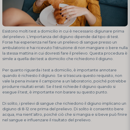
Esistono molti test a domicilio in cui è necessario digiunare prima
del prelievo. L'importanza del digiuno dipende dal tipo di test.
Forse hai esperienza nel fare un prelievo di sangue presso un
ambulatorio e hai ricevuto l'istruzione di non mangiare o bere nulla
la stessa mattina in cui dovresti fare il prelievo. Questa procedura è
simile a quella dei test a domicilio che richiedono il digiuno.
Per quanto riguarda i test a domicilio, è importante annotare
quando è richiesto il digiuno. Se si trascura questo requisito, non
vale la pena inviare il campione a un laboratorio, poiché potrebbe
produrre risultati errati. Se il test richiede il digiuno quando si
esegue il test, è importante non barare su questo punto.
Di solito, i prelievi di sangue che richiedono il digiuno implicano un
digiuno di 8-12 ore prima del prelievo. Di solito è consentito bere
acqua, ma nient'altro, poiché ciò che si mangia e si beve può finire
nel sangue e influenzare il risultato del prelievo.