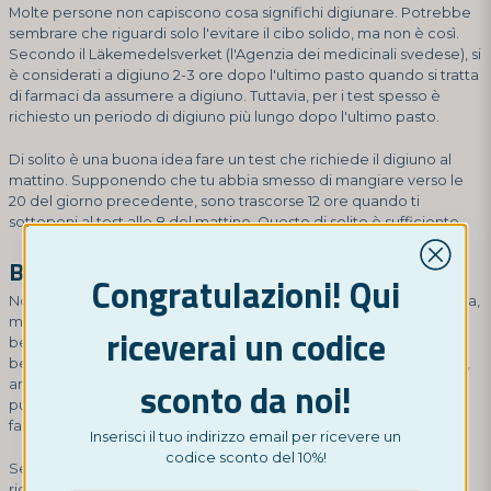
Molte persone non capiscono cosa significhi digiunare. Potrebbe
sembrare che riguardi solo l'evitare il cibo solido, ma non è così.
Secondo il Läkemedelsverket (l'Agenzia dei medicinali svedese), si
è considerati a digiuno 2-3 ore dopo l'ultimo pasto quando si tratta
di farmaci da assumere a digiuno. Tuttavia, per i test spesso è
richiesto un periodo di digiuno più lungo dopo l'ultimo pasto.
Di solito è una buona idea fare un test che richiede il digiuno al
mattino. Supponendo che tu abbia smesso di mangiare verso le
20 del giorno precedente, sono trascorse 12 ore quando ti
sottoponi al test alle 8 del mattino. Questo di solito è sufficiente.
Bevande che interrompono il digiuno
Congratulazioni! Qui
Non è solo il cibo a interrompere il digiuno. È possibile bere acqua,
ma è bene evitare succhi, latte, caffè e bibite, poiché queste
riceverai un codice
bevande possono influenzare il risultato del test. Anche una
bevanda semplice come il caffè può influenzare i livelli di insulina,
sconto da noi!
anche se non si aggiunge zucchero o latte. Tuttavia, bere acqua
può essere utile, poiché aumenta la quantità di liquidi nelle vene,
facilitando il prelievo di sangue.
Inserisci il tuo indirizzo email per ricevere un
codice sconto del 10%!
Se mangi accidentalmente qualcosa poco prima di un test che
richiede il digiuno, è importante rimandare il test o consultare un