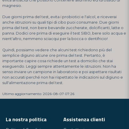
evita antiacidi che possono contenere alluminio ed idrossido di
magnesio.
Due giorni prima del test, evita i probiotici e l'alcol, e riceverai
anche istruzioni su quali tipi di cibo puoi consumare. Due giorni
prima del test, non bere bevande zuccherate, dolcificanti, latte o
panna. Dodici ore prima di eseguire il test SIBO, bere solo acqua e
nient'altro, nemmeno sciacqui per la bocca o dentifricio!
Quindi, possiamo vedere che alcuni test richiedono più del
semplice digiuno alcune ore prima del test. Pertanto, è
importante capire cosa richiede un test a domicilio che stai
eseguendo. Leggi sempre attentamente le istruzioni. Non ha
senso inviare un campione in laboratorio e poi aspettare risultati
non accurati perché non hai rispettato le indicazioni sul digiuno e
sull'alimentazione prima del test.
Ultimo aggiornamento: 2026-08-07 07:26
La nostra politica
Assistenza clienti