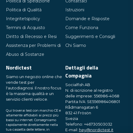
Politica di Spedizione
Contattaci
Politica di Qualità
Istruzioni
Integritetspolicy
Domande e Risposte
Termini di Acquisto
Come Funziona
Diritto di Recesso e Resi
Suggerimenti e Consigli
Assistenza per Problemi di
Chi Siamo
Abuso di Sostanze
Nordictest
Dettagli della
Compagnia
Siamo un negozio online che
vende test per
Socialfish AB
l'autodiagnosi. Il nostro focus
N. di iscrizione al registro
è la massima qualità e un
delle imprese: 556986-4068
servizio clienti veloce.
Partita IVA: SE556986406801
Rådmansgatan 6
Qui troverai test con marchio CE e
832 41 Frösön
altamente affidabili ai prezzi più
Svezia
bassi su internet. Consegniamo
Telefono: +46730503032
rapidamente direttamente nella
tua cassetta delle lettere, in
E-mail:
hey@nordictest.it