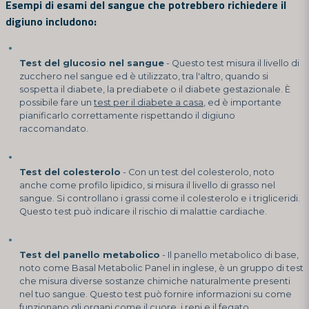
Esempi di esami del sangue che potrebbero richiedere il
digiuno includono:
Test del glucosio nel sangue
- Questo test misura il livello di
zucchero nel sangue ed è utilizzato, tra l'altro, quando si
sospetta il diabete, la prediabete o il diabete gestazionale. È
possibile fare un
test per il diabete a casa
, ed è importante
pianificarlo correttamente rispettando il digiuno
raccomandato.
Test del colesterolo
- Con un test del colesterolo, noto
anche come profilo lipidico, si misura il livello di grasso nel
sangue. Si controllano i grassi come il colesterolo e i trigliceridi.
Questo test può indicare il rischio di malattie cardiache.
Test del panello metabolico
- Il panello metabolico di base,
noto come Basal Metabolic Panel in inglese, è un gruppo di test
che misura diverse sostanze chimiche naturalmente presenti
nel tuo sangue. Questo test può fornire informazioni su come
funzionano gli organi come il cuore, i reni e il fegato.