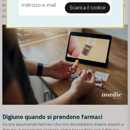
email
Indirizzo e-mail
esperto per ottenere indicazioni. Potrebbe essere il caso che ciò
Scarica il codice
che hai mangiato non influenzi il risultato del test, ma non vale la
pena indovinare!
Digiuno quando si prendono farmaci
Se stai assumendo farmaci che non dovrebbero essere assunti a
digiuno, è necessario scoprire come procedere con il digiuno