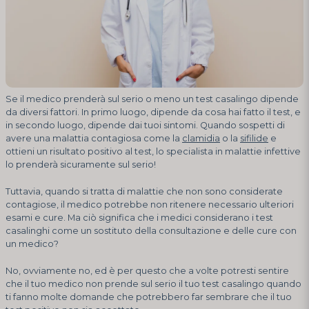
Se il medico prenderà sul serio o meno un test casalingo dipende
da diversi fattori. In primo luogo, dipende da cosa hai fatto il test, e
in secondo luogo, dipende dai tuoi sintomi. Quando sospetti di
avere una malattia contagiosa come la
clamidia
o la
sifilide
e
ottieni un risultato positivo al test, lo specialista in malattie infettive
lo prenderà sicuramente sul serio!
Tuttavia, quando si tratta di malattie che non sono considerate
contagiose, il medico potrebbe non ritenere necessario ulteriori
esami e cure. Ma ciò significa che i medici considerano i test
casalinghi come un sostituto della consultazione e delle cure con
un medico?
No, ovviamente no, ed è per questo che a volte potresti sentire
che il tuo medico non prende sul serio il tuo test casalingo quando
ti fanno molte domande che potrebbero far sembrare che il tuo