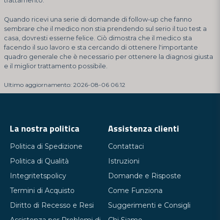
trattamento.
Quando ricevi una serie di domande di follow-up che fanno
sembrare che il medico non stia prendendo sul serio il tuo test a
casa, dovresti esserne felice. Ciò dimostra che il medico sta
facendo il suo lavoro e sta cercando di ottenere l'importante
quadro generale che è necessario per ottenere la diagnosi giusta
e il miglior trattamento possibile.
Ultimo aggiornamento: 2026-08-06 06:12
La nostra politica
Assistenza clienti
Politica di Spedizione
Contattaci
Politica di Qualità
Istruzioni
Integritetspolicy
Domande e Risposte
Termini di Acquisto
Come Funziona
Diritto di Recesso e Resi
Suggerimenti e Consigli