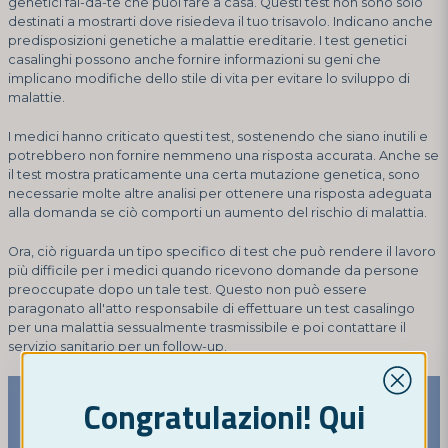
genetici fai-da-te che puoi fare a casa. Questi test non sono solo
destinati a mostrarti dove risiedeva il tuo trisavolo. Indicano anche
predisposizioni genetiche a malattie ereditarie. I test genetici
casalinghi possono anche fornire informazioni su geni che
implicano modifiche dello stile di vita per evitare lo sviluppo di
malattie.
I medici hanno criticato questi test, sostenendo che siano inutili e
potrebbero non fornire nemmeno una risposta accurata. Anche se
il test mostra praticamente una certa mutazione genetica, sono
necessarie molte altre analisi per ottenere una risposta adeguata
alla domanda se ciò comporti un aumento del rischio di malattia.
Ora, ciò riguarda un tipo specifico di test che può rendere il lavoro
più difficile per i medici quando ricevono domande da persone
preoccupate dopo un tale test. Questo non può essere
paragonato all'atto responsabile di effettuare un test casalingo
per una malattia sessualmente trasmissibile e poi contattare il
servizio sanitario per un follow-up.
Congratulazioni! Qui