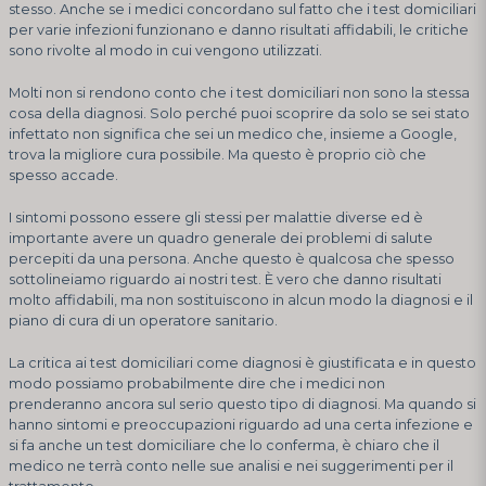
stesso. Anche se i medici concordano sul fatto che i test domiciliari
per varie infezioni funzionano e danno risultati affidabili, le critiche
sono rivolte al modo in cui vengono utilizzati.
Molti non si rendono conto che i test domiciliari non sono la stessa
cosa della diagnosi. Solo perché puoi scoprire da solo se sei stato
infettato non significa che sei un medico che, insieme a Google,
trova la migliore cura possibile. Ma questo è proprio ciò che
spesso accade.
I sintomi possono essere gli stessi per malattie diverse ed è
importante avere un quadro generale dei problemi di salute
percepiti da una persona. Anche questo è qualcosa che spesso
sottolineiamo riguardo ai nostri test. È vero che danno risultati
molto affidabili, ma non sostituiscono in alcun modo la diagnosi e il
piano di cura di un operatore sanitario.
La critica ai test domiciliari come diagnosi è giustificata e in questo
modo possiamo probabilmente dire che i medici non
prenderanno ancora sul serio questo tipo di diagnosi. Ma quando si
hanno sintomi e preoccupazioni riguardo ad una certa infezione e
si fa anche un test domiciliare che lo conferma, è chiaro che il
medico ne terrà conto nelle sue analisi e nei suggerimenti per il