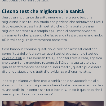
test positivo non sia accettato.
Ci sono test che migliorano la sanità
Una cosa importante da sottolineare è che ci sono test che
migliorano la sanità. Uno studio con pazienti che misuravano i livelli
di colesterolo a casa ha dimostrato che ciò ha portato a una
migliore aderenza alla terapia. Qui, i medici potevano vedere
chiaramente che i pazienti che facevano il test a casa erano molto
più bravi a seguire il trattamento prescritto.
Cosa hanno in comune questi tipi di test con altri test casalinghi
come i
test delle feci con sangue
, i
test di ovulazione
e i
test del
valore di CRP
è la responsabilità. Quando fai il test a casa, significa
che assumi una maggiore responsabilità per la tua salute e per
qualsiasi trattamento necessario. Per i medici, questo può essere
di grande aiuto, che si tratti di gravidanza o di una malattia.
Inoltre, possiamo vedere che la sanità non è sovraccaricata allo
stesso modo quando è possibile fare il test a casa invece di sedersi
su una sedia in un centro sanitario locale. Questo è qualcosa che i
medici prendono molto sul serio."