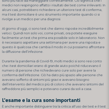
sono più facili da maneggiare correttamente. Ciò significa che i
medici non respingono affatto i risultati dei test come irrilevanti. In
alcuni casi, potrebbero richiedere un ulteriore test di conferma,
ma il test domiciliare è uno strumento importante quando ci si
rivolge a un medico per una diagnosi.
Al giorno d'oggi, ci sono test che danno risposte incredibilmente
veloci. Quindi non solo voi, come privati, ora potete eseguire
facilmente un test che prima era possibile solo in laboratorio. Non
è necessario aspettare una settimana per avere una risposta e
questo è qualcosa che cambia il modo in cui possiamo affrontare
la diffusione dell’infezione.
Durante la pandemia di Covid-19, molti medici si sono resi conto
che i test domiciliari erano di grande aiuto poiché riducevano il
numero di persone che richiedevano cure solo per avere la
conferma dell’infezione. Ciò ha dato più spazio alle persone che
avevano sofferto di sintomi più gravi e avevano bisogno
dell’intervento del medico più di coloro che avevano sintomi del
raffreddore più semplici e potevano curarsi da soli a casa.
L'esame e la cura sono importanti
È anche importante distinguere tra la critica all’uso dei test e il test