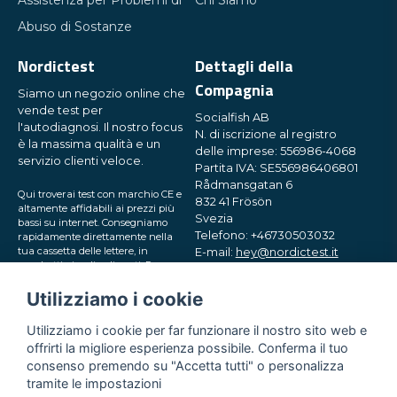
Assistenza per Problemi di
Chi Siamo
Abuso di Sostanze
Nordictest
Dettagli della
Compagnia
Siamo un negozio online che
vende test per
Socialfish AB
l'autodiagnosi. Il nostro focus
N. di iscrizione al registro
è la massima qualità e un
delle imprese: 556986-4068
servizio clienti veloce.
Partita IVA: SE556986406801
Rådmansgatan 6
Qui troverai test con marchio CE e
832 41 Frösön
altamente affidabili ai prezzi più
Svezia
bassi su internet. Consegniamo
Telefono: +46730503032
rapidamente direttamente nella
tua cassetta delle lettere, in
E-mail:
hey@nordictest.it
pacchetti piccoli e discreti. Prova
con noi!
Orari di apertura:
Utilizziamo i cookie
Lun-Ven 10:00 - 17:00 (CET)
Utilizziamo i cookie per far funzionare il nostro sito web e
offrirti la migliore esperienza possibile. Conferma il tuo
consenso premendo su "Accetta tutti" o personalizza
tramite le impostazioni