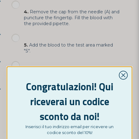
4.
Remove the cap from the needle (A) and
puncture the fingertip. Fill the blood with
the provided pipette.
5.
Add the blood to the test area marked
"S".
6.
Then add 2 drops of buffer solution and
start the timer.
Congratulazioni! Qui
riceverai un codice
7.
Wait for the colored lines to appear. Read
the result after 10 minutes. Positive results
may be visible as early as 1 minute. Do not
sconto da noi!
interpret the result after 20 minutes.
Inserisci il tuo indirizzo email per ricevere un
codice sconto del 10%!