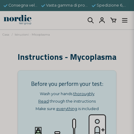
Consegna veloce
Vasta gamma di prodotti
Spedizione 6,95 €
Casa
Istruzioni - Micoplasma
Instructions - Mycoplasma
Before you perform your test:
Wash your hands
thoroughly
Read
through the instructions
Make sure
everything
is included