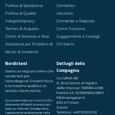
Politica di Spedizione
Contattaci
Politica di Qualità
Istruzioni
Integritetspolicy
Domande e Risposte
Termini di Acquisto
Come Funziona
Diritto di Recesso e Resi
Suggerimenti e Consigli
Assistenza per Problemi di
Chi Siamo
Abuso di Sostanze
Nordictest
Dettagli della
Compagnia
Siamo un negozio online che
vende test per
Socialfish AB
l'autodiagnosi. Il nostro focus
N. di iscrizione al registro
è la massima qualità e un
delle imprese: 556986-4068
servizio clienti veloce.
Partita IVA: SE556986406801
Rådmansgatan 6
Qui troverai test con marchio CE e
832 41 Frösön
altamente affidabili ai prezzi più
Svezia
bassi su internet. Consegniamo
Telefono: +46730503032
rapidamente direttamente nella