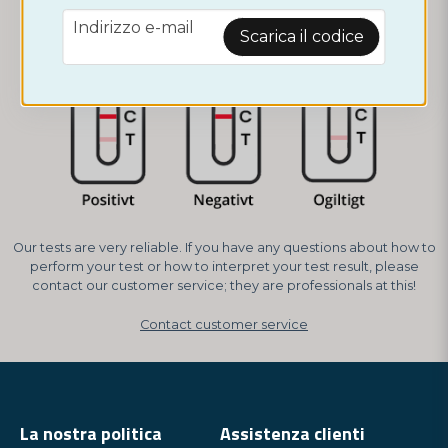
How to read your test:
email
Indirizzo e-mail
Scarica il codice
Our tests are very reliable. If you have any questions about how to
perform your test or how to interpret your test result, please
contact our customer service; they are professionals at this!
Contact customer service
La nostra politica
Assistenza clienti