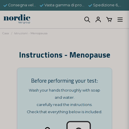
Consegna veloce
Vasta gamma di prodotti
Spedizione 6,95 €
Casa
Istruzioni - Menopausa
Instructions - Menopause
Before performing your test:
Wash your hands thoroughly with soap
and water.
carefully read the instructions.
Check that everything below is included.