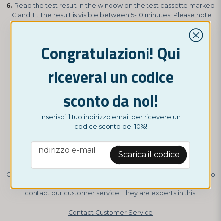
6.
Read the test result in the window on the test cassette marked
"C and T". The result is visible between 5-10 minutes. Please note
that the test result is invalid after 10 minutes.
Congratulazioni! Qui
How to interpret your test:
riceverai un codice
sconto da noi!
Inserisci il tuo indirizzo email per ricevere un
codice sconto del 10%!
email
Indirizzo e-mail
Scarica il codice
Our tests are very reliable. If you have any questions about how to
perform your test or how to interpret your test result, please
contact our customer service. They are experts in this!
Contact Customer Service