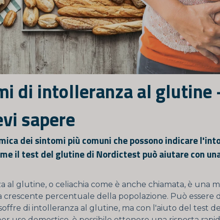
i di intolleranza al glutine 
evi sapere
ica dei sintomi più comuni che possono indicare l'into
ome il test del glutine di Nordictest può aiutare con un
za al glutine, o celiachia come è anche chiamata, è una m
a crescente percentuale della popolazione. Può essere di
soffre di intolleranza al glutine, ma con l'aiuto del test de
er uso domestico, è possibile ottenere una risposta rapi