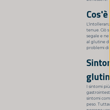
Cos'è 
L'intolleran
tenue. Ciò s
segale e nel
al glutine d
problemi di
Sinto
gluti
I sintomi pi
gastrointest
sintomi comu
peso. Tuttav