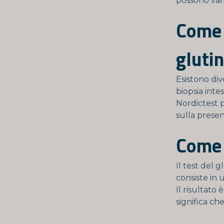
possono var
Come 
gluti
Esistono div
biopsia intes
Nordictest p
sulla presen
Come s
Il test del 
consiste in u
Il risultato 
significa ch