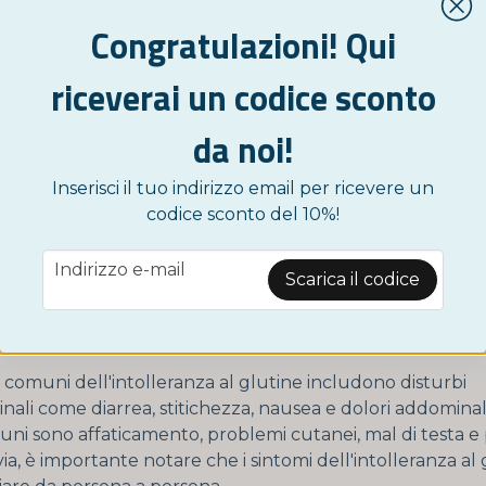
Congratulazioni! Qui
l'intolleranza al glutine?
riceverai un codice sconto
za al glutine è una malattia autoimmune che colpisce l'i
ignifica che il corpo reagisce al glutine, presente nel gran
da noi!
l'orzo, danneggiando la mucosa dell'intestino tenue. L'i
i solito è una malattia a lungo termine che può causare g
Inserisci il tuo indirizzo email per ricevere un
 salute se non viene gestita adeguatamente.
codice sconto del 10%!
mi comuni dell'intolleranza 
email
Indirizzo e-mail
Scarica il codice
ne?
ù comuni dell'intolleranza al glutine includono disturbi
inali come diarrea, stitichezza, nausea e dolori addominali.
ni sono affaticamento, problemi cutanei, mal di testa e 
ia, è importante notare che i sintomi dell'intolleranza al