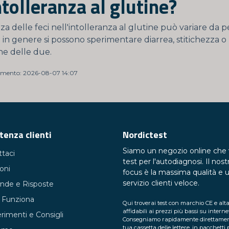
ntolleranza al glutine?
za delle feci nell'intolleranza al glutine può variare da 
in genere si possono sperimentare diarrea, stitichezza o
e delle due.
amento: 2026-08-07 14:07
tenza clienti
Nordictest
Siamo un negozio online che
taci
test per l'autodiagnosi. Il nost
ioni
focus è la massima qualità e 
servizio clienti veloce.
de e Risposte
Funziona
Qui troverai test con marchio CE e al
affidabili ai prezzi più bassi su interne
imenti e Consigli
Consegniamo rapidamente direttamen
tua cassetta delle lettere, in pacchetti p