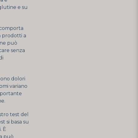
glutine e su
e comporta
 prodotti a
tine può
icare senza
di
dono dolori
tomi variano
mportante
ne.
stro test del
st si basa su
. È
ma può