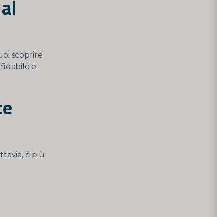
 al
uoi scoprire
fidabile e
te
ttavia, è più