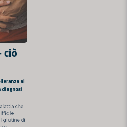
- ciò
lleranza al
a diagnosi
alattia che
fficile
l glutine di
da e