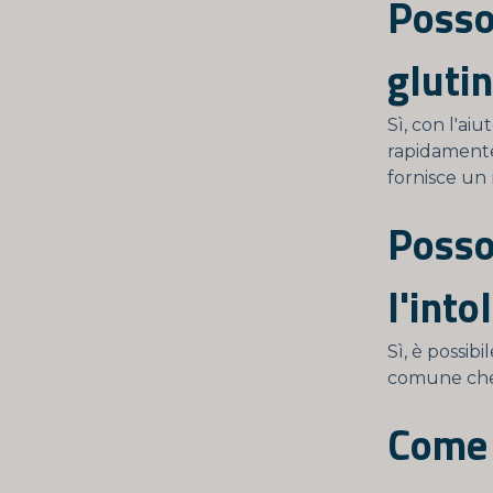
Posso 
gluti
Sì, con l'ai
rapidamente 
fornisce un 
Posso
l'into
Sì, è possib
comune che 
Come è