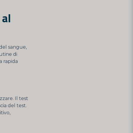
 al
t del sangue,
utine di
a rapida
zare. Il test
cia del test.
tivo,