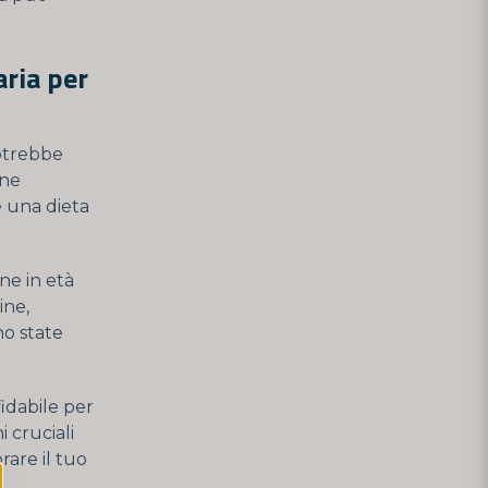
ria per
potrebbe
ine
e una dieta
ne in età
ine,
no state
fidabile per
i cruciali
rare il tuo