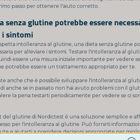
imo passo per ottenere l'aiuto corretto.
a senza glutine potrebbe essere necessa
 i sintomi
ospetta intolleranza al glutine, una dieta senza glutine 
saria per alleviare i sintomi. Testare l'intolleranza al glut
indi essere una misura iniziale importante per vedere s
ne potrebbe essere un trattamento appropriato per te.
te anche che è possibile sviluppare l'intolleranza al gluti
di anche se in passato non hai avuto problemi con il glut
lere la pena testarti periodicamente per vedere se ci so
st del glutine di Nordictest è una soluzione semplice e af
esso per l'intolleranza al glutine. Può fornirti informazion
lute e aiutarti a prendere decisioni appropriate per miglio