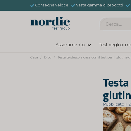
Consegna veloce
Vasta gamma di prodotti
Assortimento
Test degli orm
Casa
Blog
Testa te stesso a casa con il test per il glutine d
Testa 
gluti
Pubblicato il