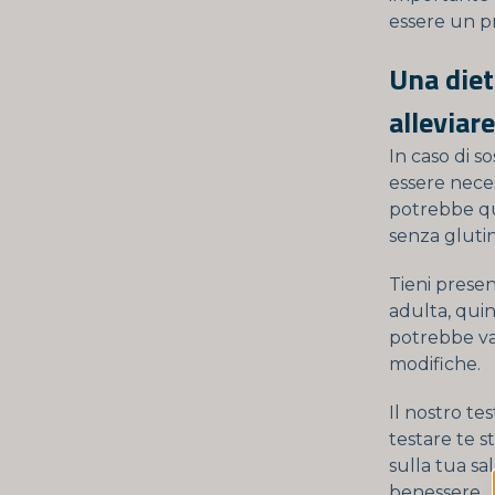
essere un pr
Una diet
alleviare
In caso di s
essere neces
potrebbe qu
senza gluti
Tieni presen
adulta, quin
potrebbe va
modifiche.
Il nostro te
testare te st
sulla tua sa
benessere.