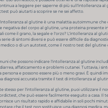
Continua a leggere per saperne di più sull'intolleranza al 
est può aiutarti a scoprire se ne sei affetto.
l'intolleranza al glutine è una malattia autoimmune ch
 negativa del corpo al glutine, una proteina presente in
ali come il grano, la segale e l'orzo? L'intolleranza al glu
serie di sintomi diversi e può essere difficile da diagnost
n medico o di un autotest, come il nostro test del glutine 
muni che possono indicare l'intolleranza al glutine inclu
diarrea, affaticamento e problemi cutanei. Tuttavia, i sin
a persona e possono essere più o meno gravi. È quindi i
 diagnosi accurata tramite il test di intolleranza al gluti
e stesso per l'intolleranza al glutine, puoi utilizzare il no
ordictest, che può essere facilmente eseguito a casa. Il te
ornisce un risultato rapido e affidabile in soli pochi minuti
notare che il test non sostituisce una diagnosi medica, 