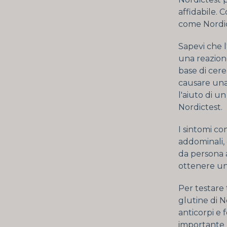
affidabile. 
come Nordict
Sapevi che 
una reazione
base di cere
causare una 
l'aiuto di u
Nordictest.
I sintomi co
addominali, 
da persona 
ottenere una
Per testare t
glutine di N
anticorpi e f
importante 