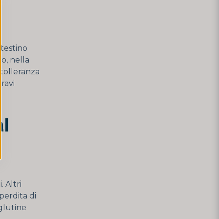
ntestino
o, nella
ntolleranza
ravi
al
 Altri
perdita di
 glutine