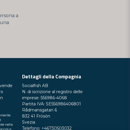
persona a
 una
Dettagli della Compagnia
 vende
Socialfish AB
ro
N. di iscrizione al registro delle
un
imprese: 556986-4068
Partita IVA: SE556986406801
Rådmansgatan 6
tamente
832 41 Frösön
t.
Svezia
te nella
Telefono: +46730503032
iccoli e