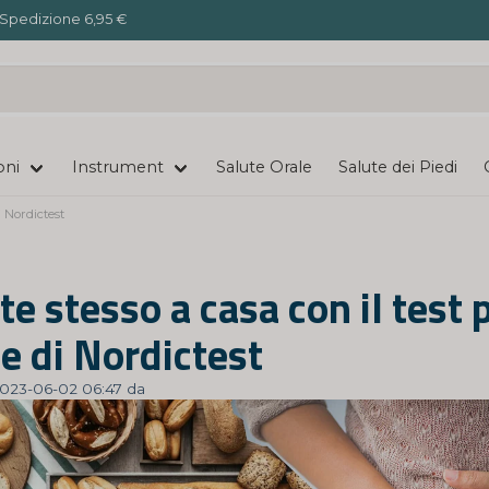
Spedizione 6,95 €
oni
Instrument
Salute Orale
Salute dei Piedi
i Nordictest
te stesso a casa con il test p
ne di Nordictest
 2023-06-02 06:47 da