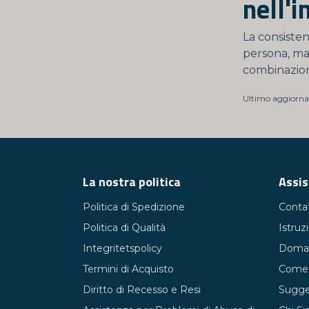
nell'i
La consisten
persona, ma 
combinazion
Ultimo aggiorn
La nostra politica
Assis
Politica di Spedizione
Contat
Politica di Qualità
Istruz
Integritetspolicy
Doman
Termini di Acquisto
Come 
Diritto di Recesso e Resi
Sugger