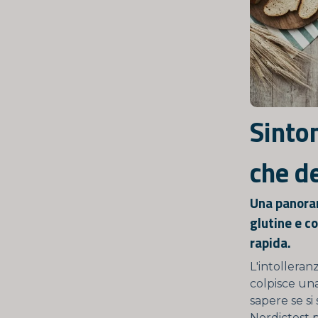
Sintom
che d
Una panoram
glutine e c
rapida.
L'intolleran
colpisce un
sapere se si 
Nordictest p