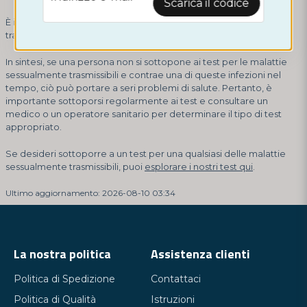
Scarica il codice
È importante notare che esistono diverse malattie sessualmente
trasmissibili che richiedono test specifici.
In sintesi, se una persona non si sottopone ai test per le malattie
sessualmente trasmissibili e contrae una di queste infezioni nel
tempo, ciò può portare a seri problemi di salute. Pertanto, è
importante sottoporsi regolarmente ai test e consultare un
medico o un operatore sanitario per determinare il tipo di test
appropriato.
Se desideri sottoporre a un test per una qualsiasi delle malattie
sessualmente trasmissibili, puoi
esplorare i nostri test qui
.
Ultimo aggiornamento: 2026-08-10 03:34
La nostra politica
Assistenza clienti
Politica di Spedizione
Contattaci
Politica di Qualità
Istruzioni