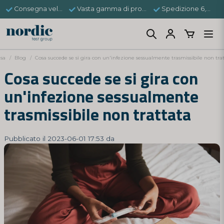
Consegna veloce
Vasta gamma di prodotti
Spedizione 6,95 €
sa
Blog
Cosa succede se si gira con un'infezione sessualmente trasmissibile non tra
Cosa succede se si gira con
un'infezione sessualmente
trasmissibile non trattata
Pubblicato il 2023-06-01 17:53 da