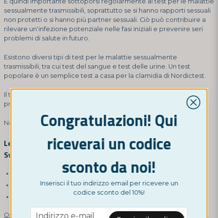
È quindi importante sottoporsi regolarmente ai test per le malattie
sessualmente trasmissibili, soprattutto se si hanno rapporti sessuali
non protetti o si hanno più partner sessuali. Ciò può contribuire a
rilevare un'infezione potenziale nelle fasi iniziali e prevenire seri
problemi di salute in futuro.
Esistono diversi tipi di test per le malattie sessualmente
trasmissibili, tra cui test del sangue e test delle urine. Un test
popolare è un semplice test a casa per la clamidia di Nordictest.
Il test può essere eseguito facilmente a casa senza esperienza
precedente grazie alle istruzioni incluse.
Congratulazioni! Qui
Nordictest offre anche test fai-da-te per la gonorrea e la sifilide.
riceverai un codice
Le malattie sessualmente trasmissibili più comuni in
Svezia sono:
sconto da noi!
Clamidia
Inserisci il tuo indirizzo email per ricevere un
Gonorrea
codice sconto del 10%!
Sifilide
email
Indirizzo e-mail
Ordina un test multiplo per tre malattie sessualmente trasmissibili