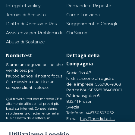
Integritetspolicy
Domande e Risposte
Termini di Acquisto
Come Funziona
Diritto di Recesso e Resi
Suggerimenti e Consigli
Assistenza per Problemi di
Chi Siamo
Abuso di Sostanze
Nordictest
Dettagli della
Compagnia
Siamo un negozio online che
vende test per
Socialfish AB
l'autodiagnosi. Il nostro focus
N. di iscrizione al registro
è la massima qualità e un
delle imprese: 556986-4068
servizio clienti veloce.
Partita IVA: SE556986406801
Rådmansgatan 6
Qui troverai test con marchio CE e
832 41 Frösön
altamente affidabili ai prezzi più
Svezia
bassi su internet. Consegniamo
Telefono: +46730503032
rapidamente direttamente nella
tua cassetta delle lettere, in
E-mail:
hey@nordictest.it
pacchetti piccoli e discreti. Prova
con noi!
Orari di apertura:
Utilizziamo i cookie
Lun-Ven 10:00 - 17:00 (CET)